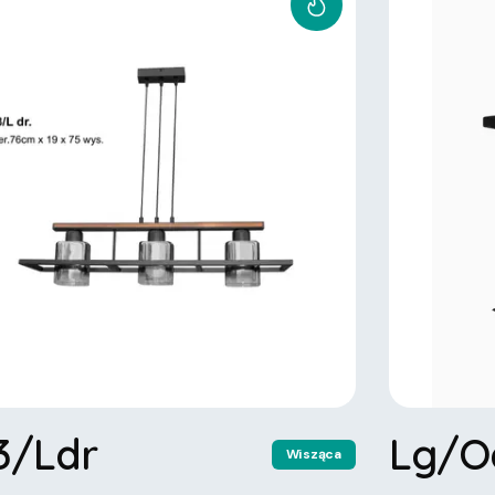
3/Ldr
Lg/O
Wisząca