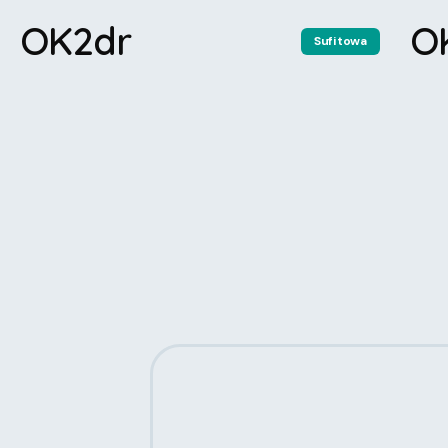
OK2dr
O
Sufitowa