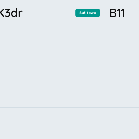
K3dr
B11
Sufitowa