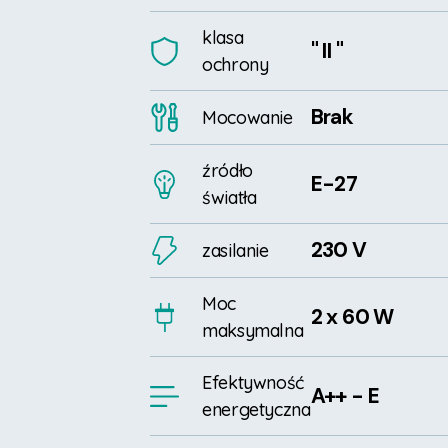
klasa
" II "
ochrony
Brak
Mocowanie
źródło
E-27
światła
230 V
zasilanie
Moc
2 x 60 W
maksymalna
Efektywność
A++ - E
energetyczna