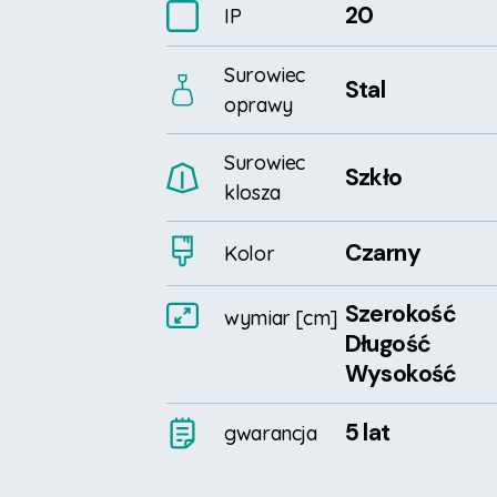
20
IP
Surowiec
Stal
oprawy
Surowiec
Szkło
klosza
Czarny
Kolor
Szerokość
wymiar
[cm]
Długość
Wysokość
5 lat
gwarancja