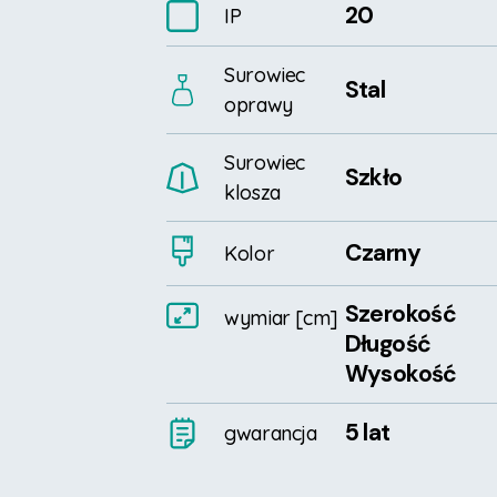
20
IP
Surowiec
Stal
oprawy
Surowiec
Szkło
klosza
Czarny
Kolor
Szerokość
wymiar
[cm]
Długość
Wysokość
5 lat
gwarancja