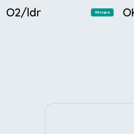
O2/ldr
O
Wisząca