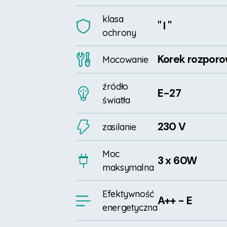
klasa
" I "
ochrony
Korek rozpor
Mocowanie
źródło
E-27
światła
230 V
zasilanie
Moc
3 x 60W
maksymalna
Efektywność
A++ - E
energetyczna