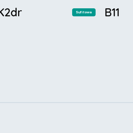
K2dr
B11
Sufitowa