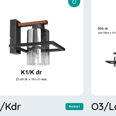
1/Kdr
O3/L
Kinkiet