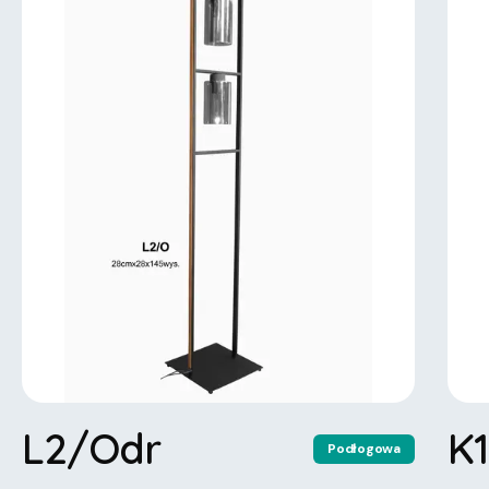
L2/Odr
K
Podłogowa