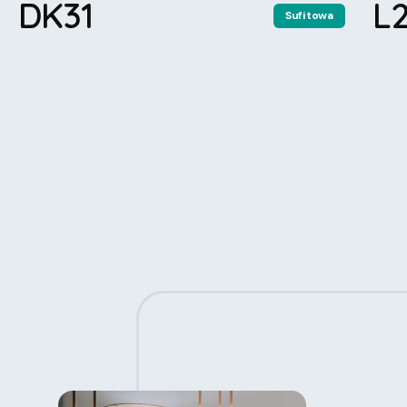
DK31
L
Sufitowa