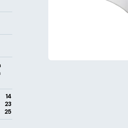
m
m
14
23
25