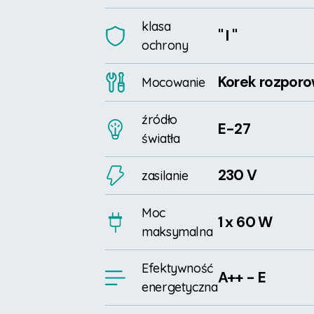
klasa
" I "
ochrony
Korek rozpor
Mocowanie
źródło
E-27
światła
230 V
zasilanie
Moc
1 x 60 W
maksymalna
Efektywność
A++ - E
energetyczna