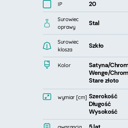
20
IP
Surowiec
Stal
oprawy
Surowiec
Szkło
klosza
Satyna
/Chro
Kolor
Wenge
/Chro
Stare złoto
Szerokość
wymiar
[cm]
Długość
Wysokość
5 lat
gwarancja