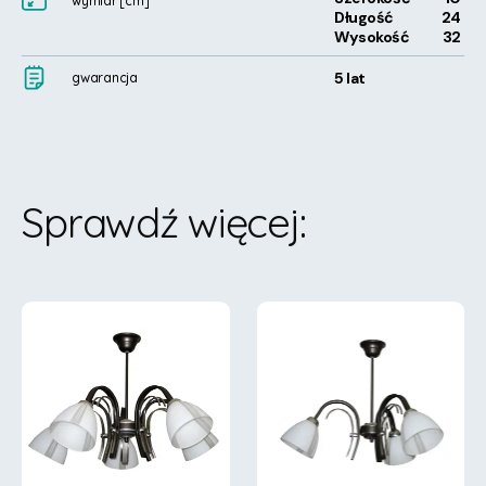
wymiar
[cm]
Długość
24
Wysokość
32
5 lat
gwarancja
Sprawdź więcej
: