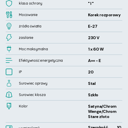
" I "
klasa ochrony
Korek rozporowy
Mocowanie
E-27
źródło światła
230 V
zasilanie
1 x 60 W
Moc maksymalna
A++ - E
Efektywność energetyczna
20
IP
Stal
Surowiec oprawy
Szkło
Surowiec klosza
Satyna
/Chrom
Kolor
Wenge
/Chrom
Stare złoto
Szerokość
10