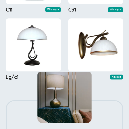
C11
C31
Wisząca
Wisząca
Lg/c1
Ck11
Biurkowa
Kinkiet