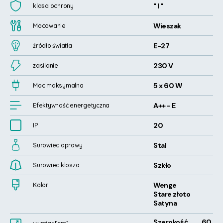
" I "
klasa ochrony
Wieszak
Mocowanie
E-27
źródło światła
230 V
zasilanie
5 x 60 W
Moc maksymalna
A++ - E
Efektywność energetyczna
20
IP
Stal
Surowiec oprawy
Szkło
Surowiec klosza
Wenge
Kolor
Stare złoto
Satyna
Szerokość
60