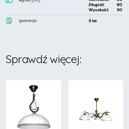
wymiar
[cm]
Długość
60
Wysokość
50
5 lat
gwarancja
Sprawdź więcej
: